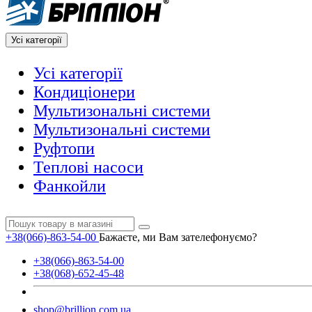
Усі категорії
Усі категорії
Кондиціонери
Мультизональні системи
Мультизональні системи
Руфтопи
Теплові насоси
Фанкойли
+38(066)-863-54-00
Бажаєте, ми Вам зателефонуємо?
+38(066)-863-54-00
+38(068)-652-45-48
shop@brillion.com.ua