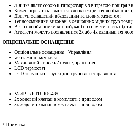
Лінійка являє собою 8 типорозмірів з витратою повітря від 
Кожен агрегат складається з двох секцій: теплообмінника, 
Двигун оснащений вбудованим тепловим захистом;
Теплообмінники виконані з безшовних мідних труб товщи
Всі теплообмінники випробувані на герметичність під тис
Агрегати можуть поставлятися 2х або 4х рядними теплоо
ОПЦІОНАЛЬНЕ ОСНАЩЕННЯ
Опціональне оснащення - Управління
монтажний комплект
Механічний виносної пульт управління
LCD термостат
LCD термостат з функцією групового управління
ModBus RTU, RS-485
2х ходовий клапан в комплекті з приводом
3х ходовий клапан в комплекті з приводом
* Примітка