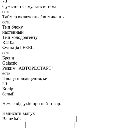
70
Сумісність з мультисистема
есть
Таймер включення / вимикання
есть
Тип блоку
настенный
Тип холодоагенту
R410a
Функція I FEEL
есть
Бренд
Galactic
Режим "АВТОРЕСТАРТ"
есть
Площа приміщення, м²
50
Колір
белый
Немає відгуків про цей товар.
Написати відгук
Ваше ім’я: