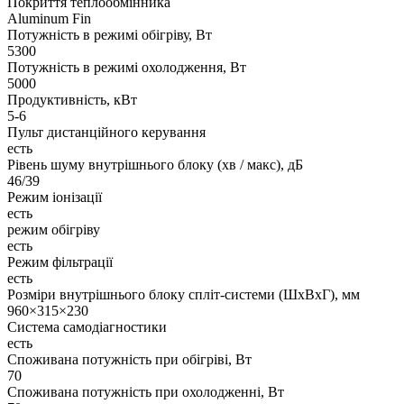
Покриття теплообмінника
Aluminum Fin
Потужність в режимі обігріву, Вт
5300
Потужність в режимі охолодження, Вт
5000
Продуктивність, кВт
5-6
Пульт дистанційного керування
есть
Рівень шуму внутрішнього блоку (хв / макс), дБ
46/39
Режим іонізації
есть
режим обігріву
есть
Режим фільтрації
есть
Розміри внутрішнього блоку спліт-системи (ШxВxГ), мм
960×315×230
Система самодіагностики
есть
Споживана потужність при обігріві, Вт
70
Споживана потужність при охолодженні, Вт