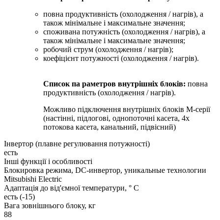
повна продуктивність (охолодження / нагрів), а
також мінімальне і максимальне значення;
споживана потужність (охолодження / нагрів), а
також мінімальне і максимальне значення;
робочий струм (охолодження / нагрів);
коефіцієнт потужності (охолодження / нагрів).
Список па раметров внутрішніх блоків:
повна
продуктивність (охолодження / нагрів).
Можливо підключення внутрішніх блоків М-серії
(настінні, підлогові, однопоточні касета, 4х
потокова касета, канальний, підвісний)
Інвертор (плавне регулювання потужності)
есть
Інші функції і особливості
Блокировка режима, DC-инвертор, уникальные технологии
Mitsubishi Electric
Адаптація до від'ємної температури, ° C
есть (-15)
Вага зовнішнього блоку, кг
88