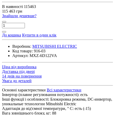
В наявності
115463
115 463 грн
Знайшли дешевше?
До кошика
Купити в один клік
Виробник:
MITSUBISHI ELECTRIC
Код товару:
916-03
Артикул:
MXZ-6D122VA
Ціна від виробника
Доставка під двері
14 днів на повернення
Увага до деталей
Основні характеристики
Всі характеристики
Інвертор (плавне регулювання потужності):
есть
Інші функції і особливості:
Блокировка режима, DC-инвертор,
уникальные технологии Mitsubishi Electric
Адаптація до від'ємної температури, ° C:
есть (-15)
Вага зовнішнього блоку, кг:
88