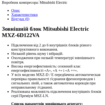
Виробник компресора:
Mitsubishi Electric
Опис
Характеристики
Відгуки (0)
Зовнішній блок Mitsubishi Electric
MXZ-6D122VA
Підключення від 2 до 6 внутрішніх блоків різного
конструктивного виконання.
Низький рівень шуму і вібрацій.
Охолодження при низькій температурі зовнішнього
повітря.
Висока енергоефективність: сезонний клас
енергоефективності «А», «А +» і «А ++».
У всіх моделях MXZ-D / E передбачена aвтоматическая
перевірка правильності з'єднання фреонопроводов і
сигнальних ліній, а також автоматична корекція при
неправильному з'єднанні.
Реалізована можливість підключення внутрішніх блоків
серії Преміум MSZ-LN.
Список параметрів зовнішнього агрегату: