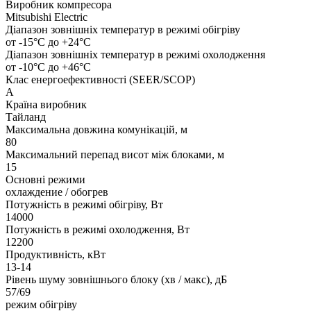
Виробник компресора
Mitsubishi Electric
Діапазон зовнішніх температур в режимі обігріву
от -15°C до +24°C
Діапазон зовнішніх температур в режимі охолодження
от -10°С до +46°С
Клас енергоефективності (SEER/SCOP)
А
Країна виробник
Тайланд
Максимальна довжина комунікацій, м
80
Максимальний перепад висот між блоками, м
15
Основні режими
охлаждение / обогрев
Потужність в режимі обігріву, Вт
14000
Потужність в режимі охолодження, Вт
12200
Продуктивність, кВт
13-14
Рівень шуму зовнішнього блоку (хв / макс), дБ
57/69
режим обігріву