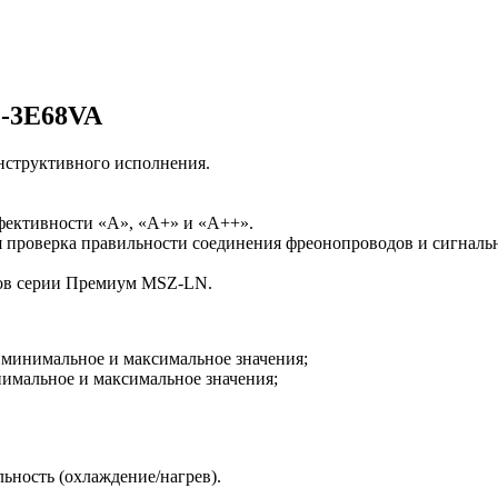
Z-3E68VA
онструктивного исполнения.
фективности «А», «А+» и «А++».
 проверка правильности соединения фреонопроводов и сигнальн
ков серии Премиум MSZ-LN.
е минимальное и максимальное значения;
нимальное и максимальное значения;
ьность (охлаждение/нагрев).