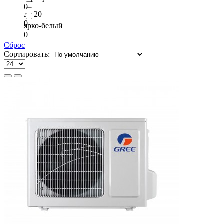
0
до 20
0
ярко-белый
0
Сброс
Сортировать: