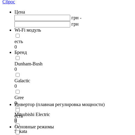
Сброс
Цена
грн -
грн
Wi-Fi модуль
есть
0
Бренд
Dunham-Bush
0
Galactic
0
Gree
0
Инвертор (плавная регулировка мощности)
Mitsubishi Electric
есть
0
0
Основные режимы
Sakata