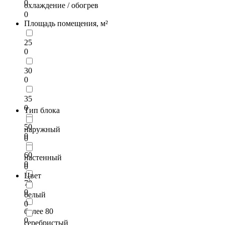
0
охлаждение / обогрев
0
Площадь помещения, м²
25
0
30
0
35
0
Тип блока
50
наружный
0
0
60
настенный
0
0
Цвет
70
0
белый
0
более 80
0
серебристый